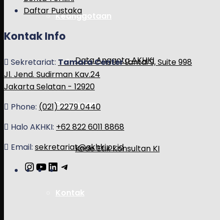
Daftar Pustaka
Keanggotaan
Kontak Info
Data Anggota AKHKI
Sekretariat:
Tamara Center
Lantai 9, Suite 998
Jl. Jend. Sudirman Kav.24
Jakarta Selatan - 12920
Peraturan
Phone:
(021) 2279 0440
Halo AKHKI:
+62 822 6011 8868
Email:
sekretariat@akhki.or.id
Kode Etik Konsultan KI
Instagram
YouTube
LinkedIn
Telegram
Kontak