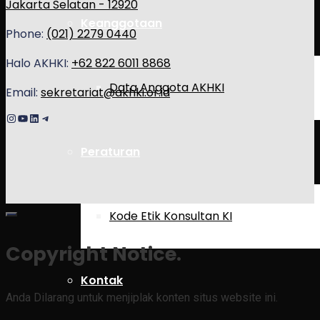
Jakarta Selatan - 12920
Keanggotaan
Phone:
(021) 2279 0440
Halo AKHKI:
+62 822 6011 8868
Data Anggota AKHKI
Email:
sekretariat@akhki.or.id
Instagram
YouTube
LinkedIn
Telegram
Peraturan
Kode Etik Konsultan KI
Copyright Notice.
Kontak
Anda Dilarang untuk menjiplak konten situs website ini.